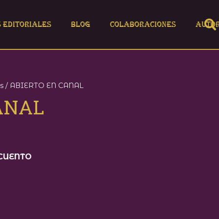
s editoriales
Blog
Colaboraciones
Auto
s
/ ABIERTO EN CANAL
ANAL
SCUENTO
.