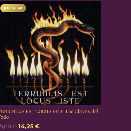
¡OFERTA!
ERRIBILIS EST LOCUS ISTE: Las Claves del
Todo
El
El
15,00
€
14,25
€