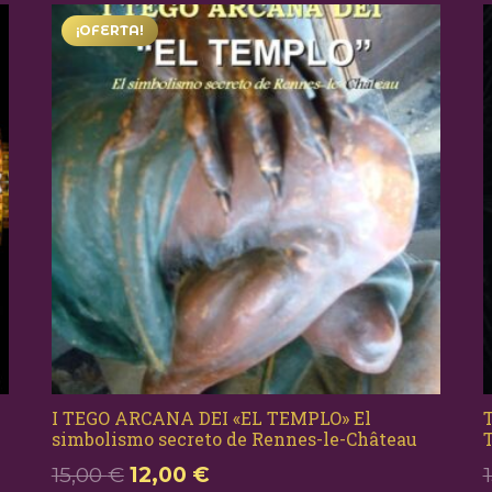
¡OFERTA!
I TEGO ARCANA DEI «EL TEMPLO» El
T
simbolismo secreto de Rennes-le-Château
El
El
15,00
€
12,00
€