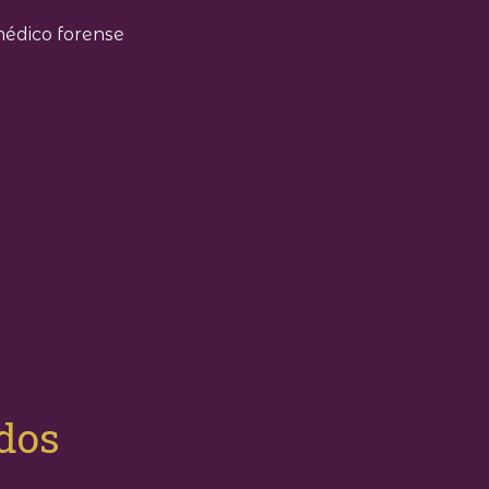
 médico forense
ados