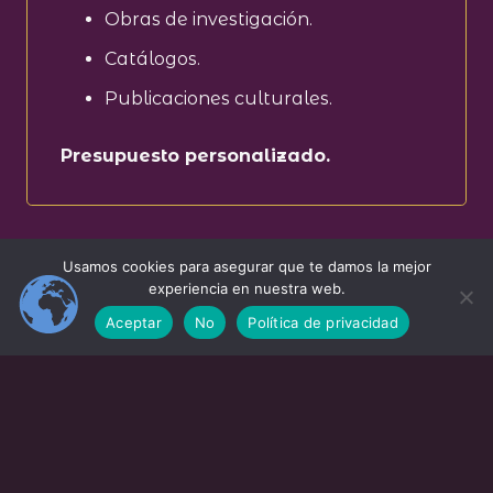
Obras de investigación.
Catálogos.
Publicaciones culturales.
Presupuesto personalizado.
Usamos cookies para asegurar que te damos la mejor
experiencia en nuestra web.
COMUNICACIÓN Y
Aceptar
No
Política de privacidad
DIVULGACIÓN
Consultoría en Comunicación
Cultural
Asesoramiento para proyectos de