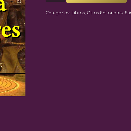
II:
La
Categorías:
Libros
,
Otras Editoriales
Et
Dama
de
Chartres
cantidad