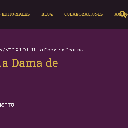
s editoriales
Blog
Colaboraciones
Auto
s
/ V.I.T.R.I.O.L. II: La Dama de Chartres
: La Dama de
UENTO
€.