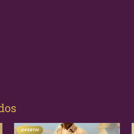
ados
¡OFERTA!