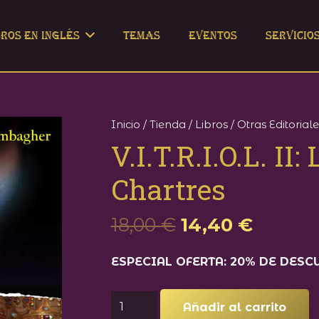
bros en Inglés
Temas
Eventos
Servicio
Inicio
/
Tienda
/
Libros
/
Otras Editoriale
V.I.T.R.I.O.L. II
Chartres
El
El
18,00
€
14,40
€
precio
precio
original
actual
ESPECIAL OFERTA: 20% DE DESC
era:
es:
18,00 €.
14,40 
V.I.T.R.I.O.L.
Añadir al carrito