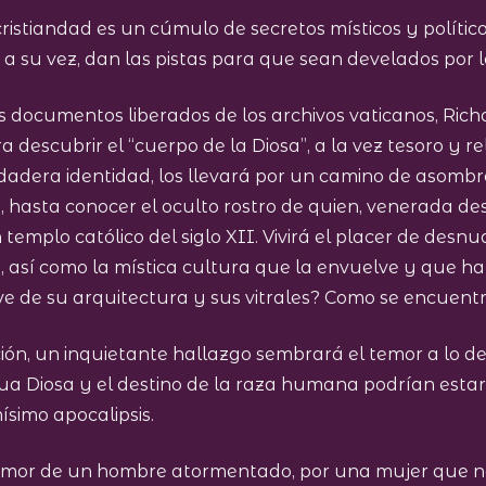
istiandad es un cúmulo de secretos místicos y polític
 a su vez, dan las pistas para que sean develados por l
os documentos liberados de los archivos vaticanos, Ric
descubrir el “cuerpo de la Diosa”, a la vez tesoro y re
adera identidad, los llevará por un camino de asombro
os, hasta conocer el oculto rostro de quien, venerada 
emplo católico del siglo XII. Vivirá el placer de des
a, así como la mística cultura que la envuelve y que ha 
ave de su arquitectura y sus vitrales? Como se encuent
ión, un inquietante hallazgo sembrará el temor a lo d
gua Diosa y el destino de la raza humana podrían estar
simo apocalipsis.
o amor de un hombre atormentado, por una mujer que n