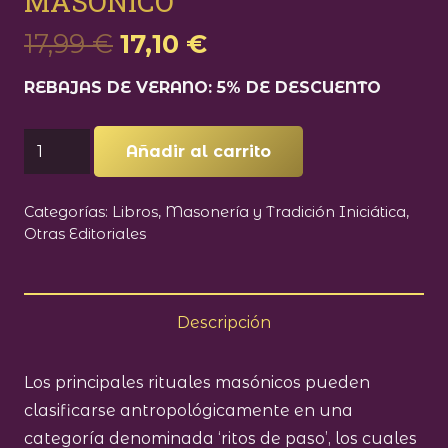
MASONICO
El
El
17,99
€
17,10
€
precio
precio
REBAJAS DE VERANO: 5% DE DESCUENTO
original
actual
era:
es:
ANTROPOLOGIA
17,99 €.
17,10 €.
Añadir al carrito
DEL
RITUAL
Categorías:
Libros
,
Masonería y Tradición Iniciática
,
MASONICO
Otras Editoriales
cantidad
Descripción
Los principales rituales masónicos pueden
clasificarse antropológicamente en una
categoría denominada ‘ritos de paso’, los cuales