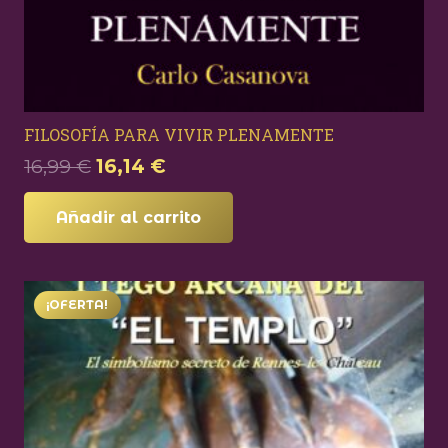
FILOSOFÍA PARA VIVIR PLENAMENTE
El
El
16,99
€
16,14
€
precio
precio
original
actual
Añadir al carrito
era:
es:
16,99 €.
16,14 €.
¡OFERTA!