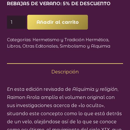
REBAJAS DE VERANO: 5% DE DESCUENTO
original
actual
era:
es:
ALQUIMIA
21,95 €.
20,85 €.
Añadir al carrito
Y
RELIGION
Categorías:
Hermetismo y Tradición Hermética
,
cantidad
Libros
,
Otras Editoriales
,
Simbolismo y Alquimia
Descripción
En esta edición revisada de
Alquimia y religión
,
Raimon Arola amplía el volumen original con
sus investigaciones acerca de «lo oculto»,
situando este concepto como lo que está detrás
de un velo, alejándose así de lo que se conoce
como ocultismo, el movimiento del siglo XIX, que,