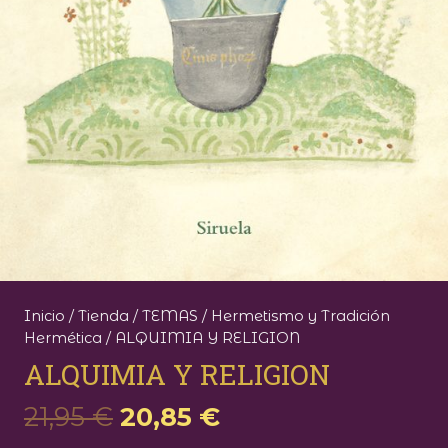
Inicio
/
Tienda
/
TEMAS
/
Hermetismo y Tradición
Hermética
/ ALQUIMIA Y RELIGION
ALQUIMIA Y RELIGION
El
El
21,95
€
20,85
€
precio
precio