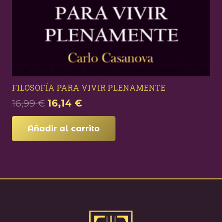
FILOSOFÍA PARA VIVIR PLENAMENTE
El
El
16,99
€
16,14
€
precio
precio
original
actual
Añadir al carrito
era:
es:
16,99 €.
16,14 €.