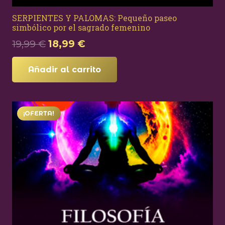
SERPIENTES Y PALOMAS: Pequeño paseo
simbólico por el sagrado femenino
El
El
19,99
€
18,99
€
precio
precio
original
actual
Añadir al carrito
era:
es:
19,99 €.
18,99 €.
¡OFERTA!