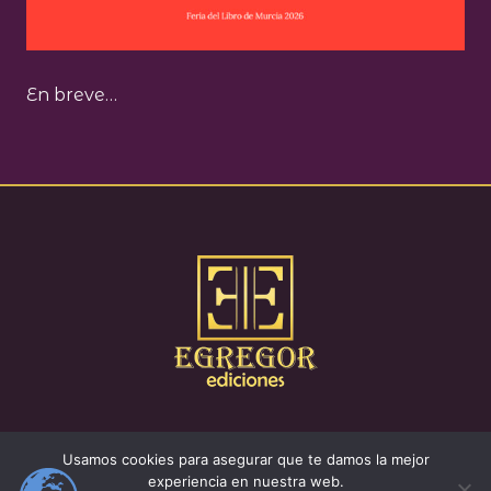
En breve…
Política de cookies
Política de privacidad
Aviso legal
Usamos cookies para asegurar que te damos la mejor
Condiciones de preventa
Política de envíos
experiencia en nuestra web.