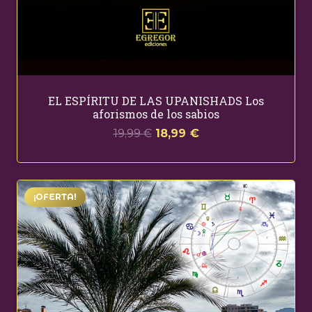
EL ESPÍRITU DE LAS UPANISHADS Los
aforismos de los sabios
El
El
19,99
€
18,99
€
precio
precio
original
actual
era:
es:
¡OFERTA!
19,99 €.
18,99 €.