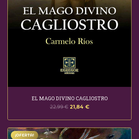
EL MAGO DIVINO CAGLIOSTRO
El
El
22,99
€
21,84
€
precio
precio
original
actual
era:
es:
¡OFERTA!