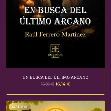
EN BUSCA DEL ÚLTIMO ARCANO
El
El
16,99
€
16,14
€
precio
precio
original
actual
era:
es:
¡OFERTA!