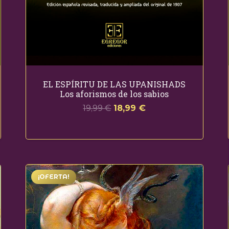
EL ESPÍRITU DE LAS UPANISHADS
Los aforismos de los sabios
El
El
19,99
€
18,99
€
precio
precio
original
actual
era:
es:
19,99 €.
18,99 €.
¡OFERTA!