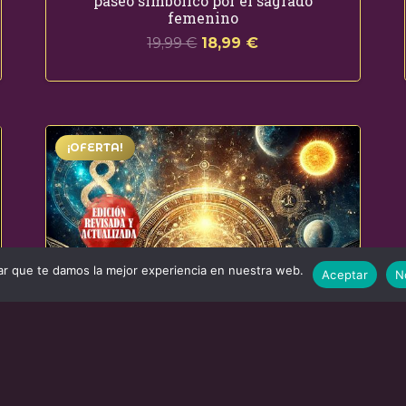
paseo simbólico por el sagrado
femenino
El
El
19,99
€
18,99
€
precio
precio
original
actual
era:
es:
19,99 €.
18,99 €.
¡OFERTA!
r que te damos la mejor experiencia en nuestra web.
Aceptar
N