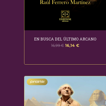
EN BUSCA DEL ÚLTIMO ARCANO
El
El
16,99
€
16,14
€
precio
precio
original
actual
era:
es:
16,99 €.
16,14 €.
¡OFERTA!