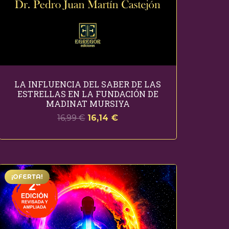
LA INFLUENCIA DEL SABER DE LAS
ESTRELLAS EN LA FUNDACIÓN DE
MADINAT MURSIYA
El
El
16,99
€
16,14
€
precio
precio
original
actual
era:
es:
16,99 €.
16,14 €.
¡OFERTA!