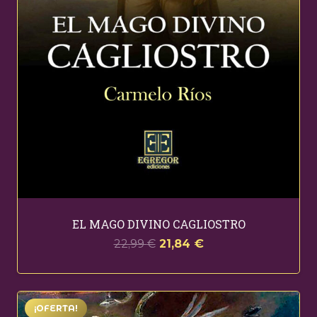
EL MAGO DIVINO CAGLIOSTRO
El
El
22,99
€
21,84
€
precio
precio
original
actual
era:
es:
¡OFERTA!