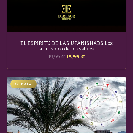
EL ESPÍRITU DE LAS UPANISHADS Los
aforismos de los sabios
El
El
19,99
€
18,99
€
precio
precio
original
actual
era:
es:
¡OFERTA!
19,99 €.
18,99 €.