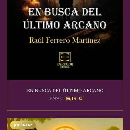
EN BUSCA DEL ÚLTIMO ARCANO
El
El
16,99
€
16,14
€
precio
precio
original
actual
era:
es:
¡OFERTA!